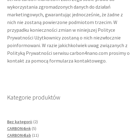
wykorzystania zgromadzonych danych do działań
marketingowych, gwarantując jednocześnie, że żadne z
nich nie zostaną powierzone podmiotom trzecim. W
przypadku konieczności zmian w niniejszej Polityce
Prywatności Użytkownicy zostaną o nich niezwłocznie
poinformowani. W razie jakichkolwiek uwag związanych z
Polityką Prywatności serwisu carbon4nano.com prosimy o
kontakt za pomocą formularza kontaktowego.
Kategorie produktów
2
Bez kategorii
2
5
products
CARBON4ink
5
products
11
CARBON4lab
11