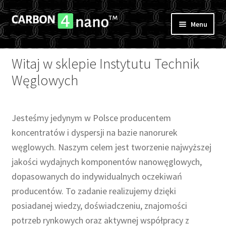
Przejdź
Przejdź
Menu
do
do
nawigacji
treści
SKLEP
Witaj w sklepie Instytutu Technik
O NAS
Węglowych
EKSPERTYZY
Jesteśmy jedynym w Polsce producentem
KONTAKT
koncentratów i dyspersji na bazie nanorurek
węglowych. Naszym celem jest tworzenie najwyższej
MOJE KONTO
jakości wydajnych komponentów nanowęglowych,
dopasowanych do indywidualnych oczekiwań
producentów. To zadanie realizujemy dzięki
posiadanej wiedzy, doświadczeniu, znajomości
potrzeb rynkowych oraz aktywnej współpracy z