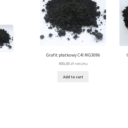
Grafit płatkowy C4I MG3096
400,00
zł
+VAT(23%)
Add to cart