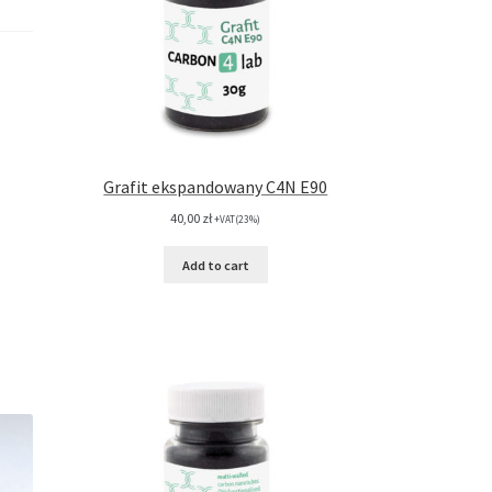
Grafit ekspandowany C4N E90
40,00
zł
+VAT(23%)
Add to cart