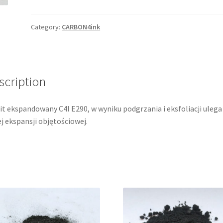
C4I
EG290
quantity
Category:
CARBON4ink
scription
it ekspandowany C4I E290, w wyniku podgrzania i eksfoliacji ulega
ej ekspansji objętościowej.