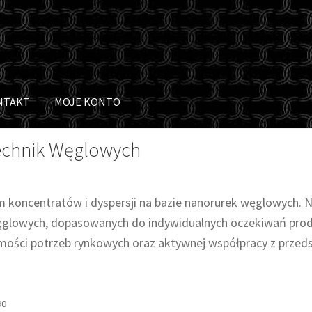
NTAKT
MOJE KONTO
 Technik Węglowych
koncentratów i dyspersji na bazie nanorurek węglowych. N
lowych, dopasowanych do indywidualnych oczekiwań produc
mości potrzeb rynkowych oraz aktywnej współpracy z przed
90