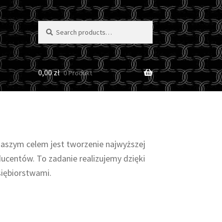
Search
Search
for:
0,00
zł
0 Produkt
aszym celem jest tworzenie najwyższej
entów. To zadanie realizujemy dzięki
siębiorstwami.