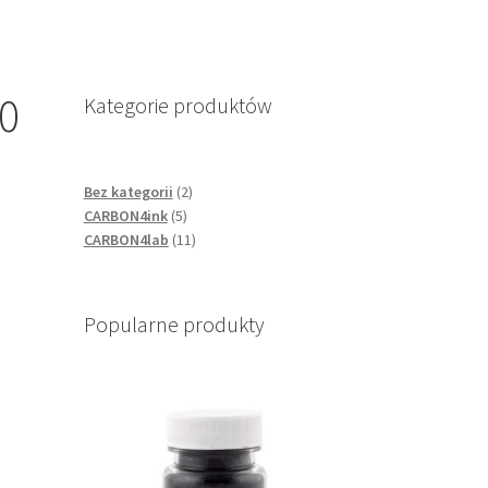
90
Kategorie produktów
2
Bez kategorii
2
5
products
CARBON4ink
5
products
11
CARBON4lab
11
products
Popularne produkty