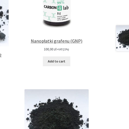
Nanopłatki grafenu (GNP)
100,00
zł
+VAT(23%)
2
Add to cart