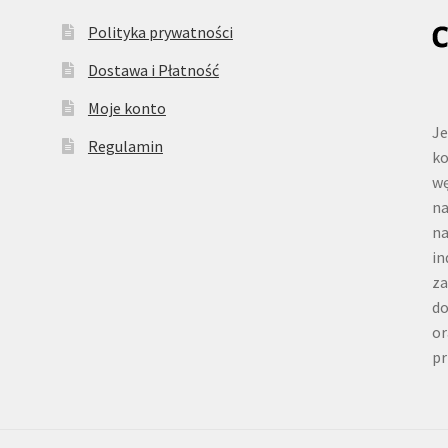
Polityka prywatności
Dostawa i Płatność
Moje konto
Je
Regulamin
ko
wę
na
n
in
za
do
or
pr