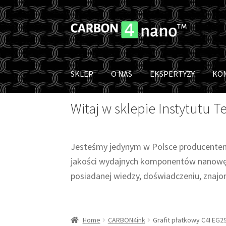
Przejdź
Przejdź
do
do
nawigacji
treści
SKLEP
O NAS
EKSPERTYZY
KO
Witaj w sklepie Instytutu
Jesteśmy jedynym w Polsce producentem 
jakości wydajnych komponentów nanowęg
posiadanej wiedzy, doświadczeniu, znajo
Home
CARBON4ink
Grafit płatkowy C4I EG2