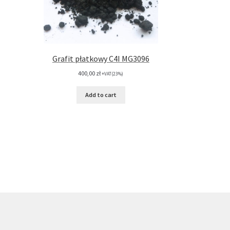
Grafit płatkowy C4I MG3096
400,00
zł
+VAT(23%)
Add to cart